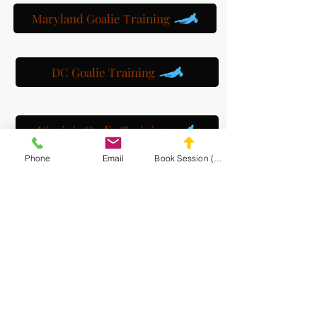
Maryland Goalie Training
DC Goalie Training
Virginia Goalie Training
Phone
Email
Book Session (Scroll Down)
(301) 215-2275