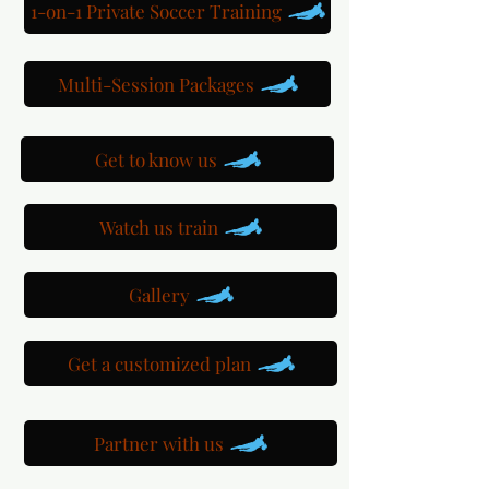
1-on-1 Private Soccer Training
Multi-Session Packages
Get to know us
Watch us train
Gallery
Get a customized plan
Partner with us