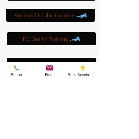
Maryland Goalie Training
DC Goalie Training
Virginia Goalie Training
Phone
Email
Book Session (Scroll Down)
(301) 215-2275