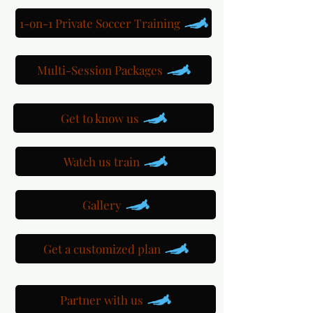
1-on-1 Private Soccer Training
Multi-Session Packages
Get to know us
Watch us train
Gallery
Get a customized plan
Partner with us