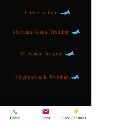
Partner with us
Maryland Goalie Training
DC Goalie Training
Virginia Goalie Training
(301) 215-2275
Phone
Email
Book Session (Scroll Down)